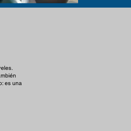
veles.
también
o: es una