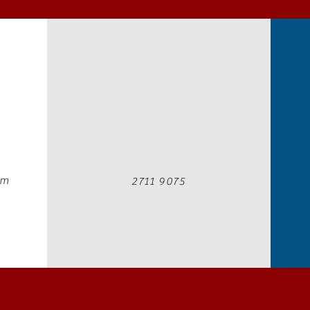
om
2711 9075