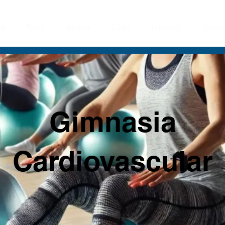
es
Pesca
Naútica
Clima
Inclusión
Tienda
Gimnasia
Cardiovascular